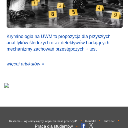
Kryminologia na UWM to propozycja dla przyszłych
analityków śledczych oraz detektywów badających
mechanizmy zachowań przestępczych + test
więcej artykułów »
•
•
•
Reklama - Wykorzystajmy wspólnie nasz potencjał!
Kontakt
Patronat
Praca dla studentów
•